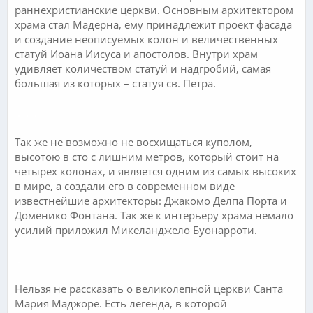
раннехристианские церкви. Основным архитектором
храма стал Мадерна, ему принадлежит проект фасада
и создание неописуемых колон и величественных
статуй Иоана Иисуса и апостолов. Внутри храм
удивляет количеством статуй и надгробий, самая
большая из которых – статуя св. Петра.
.
.
.
Так же не возможно не восхищаться куполом,
высотою в сто с лишним метров, который стоит на
четырех колонах, и является одним из самых высоких
в мире, а создали его в современном виде
известнейшие архитекторы: Джакомо Делпа Порта и
Доменико Фонтана. Так же к интерьеру храма немало
усилий приложил Микеланджело Буонарроти.
.
Нельзя не рассказать о великолепной церкви Санта
Мария Маджоре. Есть легенда, в которой