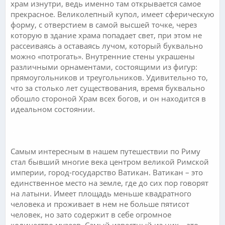
храм изнутри, ведь именно там открывается самое
прекрасное. Великолепный купол, имеет сферическую
форму, с отверстием в самой высшей точке, через
которую в здание храма попадает свет, при этом не
рассеиваясь а оставаясь лучом, который буквально
можно «потрогать». Внутренние стены украшены
различными орнаментами, состоящими из фигур:
прямоугольников и треугольников. Удивительно то,
что за столько лет существования, время буквально
обошло стороной Храм всех богов, и он находится в
идеальном состоянии.
.
Самым интересным в нашем путешествии по Риму
стал бывший многие века центром великой Римской
империи, город-государство Ватикан. Ватикан – это
единственное место на земле, где до сих пор говорят
на латыни. Имеет площадь меньше квадратного
человека и проживает в нем не больше пятисот
человек, но зато содержит в себе огромное
количество музеев. Самый известный из них – это