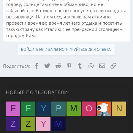
голову, солнце там очень обманчиво, но не
забывайте, в Ватикан вас не пропустят, если вы одеты
вызывающи. На этом все, я желаю вам отлично
провести время во время летнего отдыха и посетить
такую страну как Италию с ее прекрасной столицей –
городом Рим.
ВОЙДИТЕ ИЛИ ЗАРЕГИСТРИРУЙТЕСЬ ДЛЯ ОТВЕТА.
Facebook
Twitter
Reddit
Pinterest
Tumblr
WhatsApp
Электронная
Ссылка
Поделиться:
НОВЫЕ ПОЛЬЗОВАТЕЛИ
E
E
Y
P
M
O
N
Z
Z
Y
М