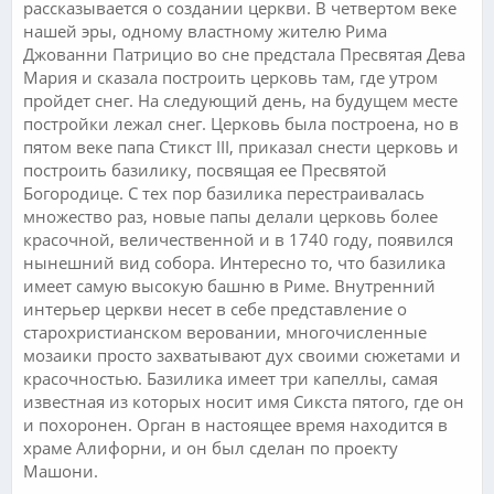
рассказывается о создании церкви. В четвертом веке
нашей эры, одному властному жителю Рима
Джованни Патрицио во сне предстала Пресвятая Дева
Мария и сказала построить церковь там, где утром
пройдет снег. На следующий день, на будущем месте
постройки лежал снег. Церковь была построена, но в
пятом веке папа Стикст III, приказал снести церковь и
построить базилику, посвящая ее Пресвятой
Богородице. С тех пор базилика перестраивалась
множество раз, новые папы делали церковь более
красочной, величественной и в 1740 году, появился
нынешний вид собора. Интересно то, что базилика
имеет самую высокую башню в Риме. Внутренний
интерьер церкви несет в себе представление о
старохристианском веровании, многочисленные
мозаики просто захватывают дух своими сюжетами и
красочностью. Базилика имеет три капеллы, самая
известная из которых носит имя Сикста пятого, где он
и похоронен. Орган в настоящее время находится в
храме Алифорни, и он был сделан по проекту
Машони.