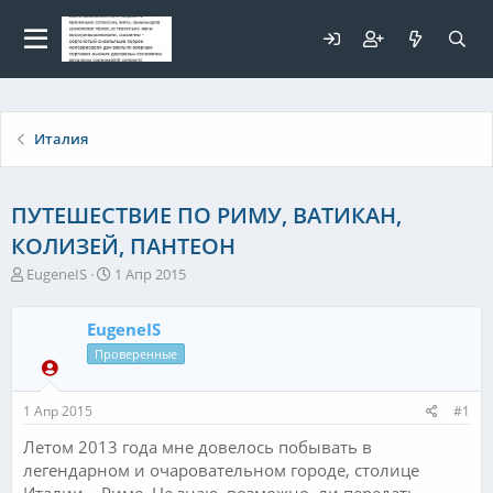
Для любых предложений по
сайту: elaizik@cp9.ru
Италия
ПУТЕШЕСТВИЕ ПО РИМУ, ВАТИКАН,
КОЛИЗЕЙ, ПАНТЕОН
А
Д
EugeneIS
1 Апр 2015
в
а
т
т
EugeneIS
о
а
р
н
Проверенные
т
а
е
ч
1 Апр 2015
#1
м
а
ы
л
Летом 2013 года мне довелось побывать в
а
легендарном и очаровательном городе, столице
Италии – Риме. Не знаю, возможно, ли передать