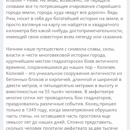
словами все то потрясающее очарование старейшего
города земли, города, куда «ведут все дороги». Ведь
Рим, носит в себе дух богатейшей истории на земле, и
просто взглянув на карту не найдется и квадратного
километра без какой-нибудь достопримечательности,
имеющей свою известную всем легенду или сказание.
Начнем наше путешествие с символа славы, силы,
власти и чести многовековой истории города,
крупнейшим местом гладиаторских боев античного
времени, сохранившимся до наших пор – Колизея.
Колизей – это уникальное сооружение античности из
бетонных блоков и кирпичей, длинной и шириной в
двести метров, и пятьюдесятью метрами в высоту и
вместимостью на 55 тысяч человек. В амфитеатре
многие сотни лет проводились бои гладиаторов,
праздновались различные события. Конец пришел
только в 1349 году, когда землетрясение обрушило
часть стены, но оставшаяся часть простояла еще
семьсот лет до наших дней. Сложно представить,
сколько человек посетили амфитеатр за две тысячи