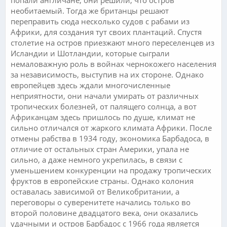
необитаемый. Тогда же британцы решают
переправить сюда несколько судов с рабами из
Африки, для создания тут своих плантаций. Спустя
столетие на остров приезжают много переселенцев из
Исландии и Шотландии, которые сыграли
немаловажную роль в войнах чернокожего населения
за независимость, выступив на их стороне. Однако
европейцев здесь ждали многочисленные
неприятности, они начали умирать от различных
тропических болезней, от палящего солнца, а вот
Африканцам здесь пришлось по душе, климат не
сильно отличался от жаркого климата Африки. После
отмены рабства в 1934 году, экономика Барбадоса, в
отличие от остальных стран Америки, упала не
сильно, а даже немного укрепилась, в связи с
уменьшением конкуренции на продажу тропических
фруктов в европейские страны. Однако колония
оставалась зависимой от Великобритании, а
переговоры о суверенитете начались только во
второй половине двадцатого века, они оказались
удачными и остров Барбадос с 1966 года является