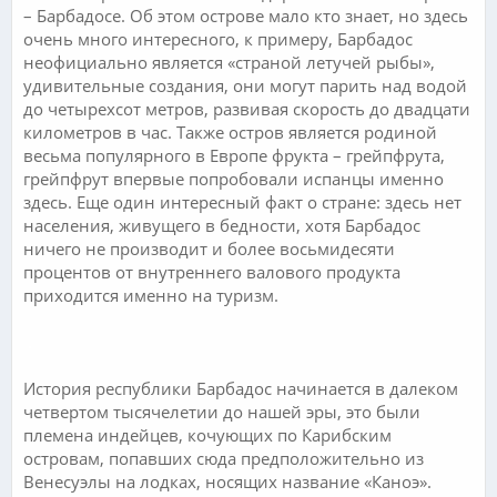
– Барбадосе. Об этом острове мало кто знает, но здесь
очень много интересного, к примеру, Барбадос
неофициально является «страной летучей рыбы»,
удивительные создания, они могут парить над водой
до четырехсот метров, развивая скорость до двадцати
километров в час. Также остров является родиной
весьма популярного в Европе фрукта – грейпфрута,
грейпфрут впервые попробовали испанцы именно
здесь. Еще один интересный факт о стране: здесь нет
населения, живущего в бедности, хотя Барбадос
ничего не производит и более восьмидесяти
процентов от внутреннего валового продукта
приходится именно на туризм.
.
История республики Барбадос начинается в далеком
четвертом тысячелетии до нашей эры, это были
племена индейцев, кочующих по Карибским
островам, попавших сюда предположительно из
Венесуэлы на лодках, носящих название «Каноэ».