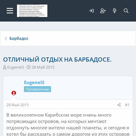
Для любых предложений по
сайту: elaizik@cp9.ru
Барбадос
ОТЛИЧНЫЙ ОТДЫХ НА БАРБАДОСЕ.
А
Д
EugeneIS
28 Май 2015
в
а
т
т
EugeneIS
о
а
р
н
Проверенные
т
а
е
ч
28 Май 2015
#1
м
а
ы
л
В великолепном Карибском море очень много
а
потрясающих островов, на которых мечтают
отдохнуть многие жители нашей планеты, и сегодня я
хотел бы рассказать о самом дорогом из этих островов