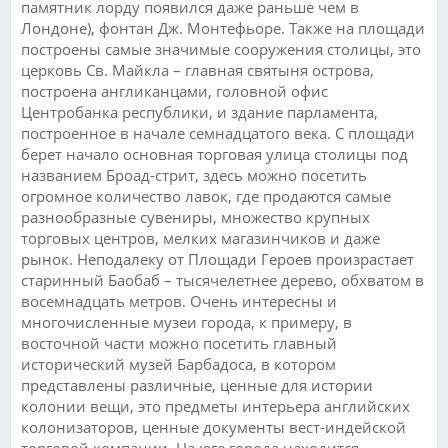
памятник лорду появился даже раньше чем в
Лондоне), фонтан Дж. Монтефьоре. Также на площади
построены самые значимые сооружения столицы, это
церковь Св. Майкла – главная святыня острова,
построена англиканцами, головной офис
Центробанка республики, и здание парламента,
построенное в начале семнадцатого века. С площади
берет начало основная торговая улица столицы под
названием Броад-стрит, здесь можно посетить
огромное количество лавок, где продаются самые
разнообразные сувениры, множество крупных
торговых центров, мелких магазинчиков и даже
рынок. Неподалеку от Площади Героев произрастает
старинный Баобаб – тысячелетнее дерево, обхватом в
восемнадцать метров. Очень интересны и
многочисленные музеи города, к примеру, в
восточной части можно посетить главный
исторический музей Барбадоса, в котором
представлены различные, ценные для истории
колонии вещи, это предметы интерьера английских
колонизаторов, ценные документы вест-индейской
торговой компании. На юге города находится