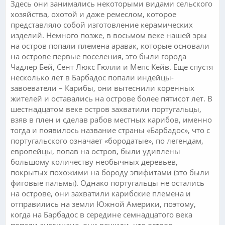
Здесь они занимались некоторыми видами сельского
хозяйства, охотой и даже ремеслом, которое
представляло собой изготовление керамических
изделий. Немного позже, в восьмом веке нашей эры
на остров попали племена аравак, которые основали
на острове первые поселения, это были города
Чадлер Бей, Сент Люкс Гюлли и Мепс Кейв. Еще спустя
несколько лет в Барбадос попали индейцы-
завоеватели – Карибы, они вытеснили коренных
жителей и оставались на острове более пятисот лет. В
шестнадцатом веке остров захватили португальцы,
взяв в плен и сделав рабов местных карибов, именно
тогда и появилось название страны «Барбадос», что с
португальского означает «бородатые», по легендам,
европейцы, попав на остров, были удивлены
большому количеству необычных деревьев,
покрытых похожими на бороду эпифитами (это были
фиговые пальмы). Однако португальцы не остались
на острове, они захватили карибские племена и
отправились на земли Южной Америки, поэтому,
когда на Барбадос в середине семнадцатого века
попали англичане, они решили, что остров