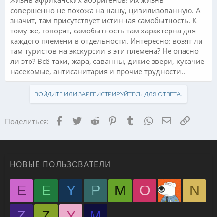
совершенно не похожа на нашу, цивилизованную. А
значит, там присутствует истинная самобытность. К
тому же, говорят, самобытность там характерна для
каждого племени в отдельности. Интересно: возят ли
там туристов на экскурсии в эти племена? Не опасно
ли это? Всё-таки, жара, саванны, дикие звери, кусачие
насекомые, антисанитария и прочие трудности...
ВОЙДИТЕ ИЛИ ЗАРЕГИСТРИРУЙТЕСЬ ДЛЯ ОТВЕТА.
Facebook
Twitter
Reddit
Pinterest
Tumblr
WhatsApp
Электронная
Ссылка
Поделиться:
НОВЫЕ ПОЛЬЗОВАТЕЛИ
E
E
Y
P
M
O
N
Z
Z
Y
М