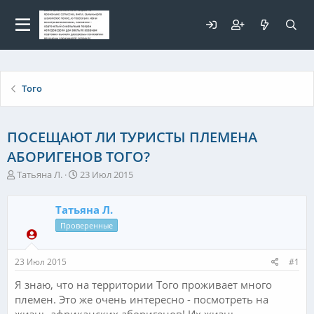
Для любых предложений по
сайту: elaizik@cp9.ru
Того
ПОСЕЩАЮТ ЛИ ТУРИСТЫ ПЛЕМЕНА
АБОРИГЕНОВ ТОГО?
А
Д
Татьяна Л.
23 Июл 2015
в
а
т
т
Татьяна Л.
о
а
р
н
Проверенные
т
а
е
ч
23 Июл 2015
#1
м
а
ы
л
Я знаю, что на территории Того проживает много
а
племен. Это же очень интересно - посмотреть на
жизнь африканских аборигенов! Их жизнь