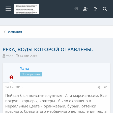
Для любых предложений по
сайту: elaizik@cp9.ru
Испания
РЕКА, ВОДЫ КОТОРОЙ ОТРАВЛЕНЫ.
А
Д
Yana
14 Авг 2015
в
а
т
т
Yana
о
а
р
н
Проверенные
т
а
е
ч
14 Авг 2015
#1
м
а
ы
л
Пейзаж был поистине лунным. Или марсианским. Все
а
вокруг – карьеры, кратеры - было окрашено в
нереальные цвета – оранжевый, бурый, оттенки
красного. Среди этого необычного великолепия текла