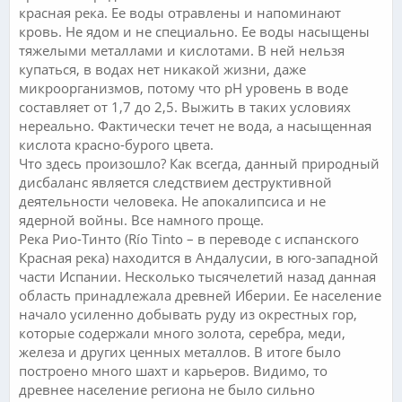
красная река. Ее воды отравлены и напоминают
кровь. Не ядом и не специально. Ее воды насыщены
тяжелыми металлами и кислотами. В ней нельзя
купаться, в водах нет никакой жизни, даже
микроорганизмов, потому что pH уровень в воде
составляет от 1,7 до 2,5. Выжить в таких условиях
нереально. Фактически течет не вода, а насыщенная
кислота красно-бурого цвета.
Что здесь произошло? Как всегда, данный природный
дисбаланс является следствием деструктивной
деятельности человека. Не апокалипсиса и не
ядерной войны. Все намного проще.
Река Рио-Тинто (Río Tinto – в переводе с испанского
Красная река) находится в Андалусии, в юго-западной
части Испании. Несколько тысячелетий назад данная
область принадлежала древней Иберии. Ее население
начало усиленно добывать руду из окрестных гор,
которые содержали много золота, серебра, меди,
железа и других ценных металлов. В итоге было
построено много шахт и карьеров. Видимо, то
древнее население региона не было сильно