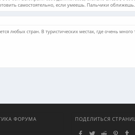
отовить самостоятельно, если умеешь. Пальчики оближешь.
ется любых стран. В туристических местах, где очень много 
ная почта
ка
ТИКА ФОРУМА
ПОДЕЛИТЬСЯ СТРАНИ
Facebook
Twitter
Reddit
Pinteres
T