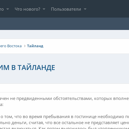
то
Что нового?
Пользователи
его Востока
Тайланд
М В ТАЙЛАНДЕ
ачен не предвиденными обстоятельствами, которых вполне
а:
 о том, что во время пребывания в гостинице необходимо п
ьно деньги, считая, что все остальное не представляет цен
ерестал включаться. Как потом выяснилось был утопленнико