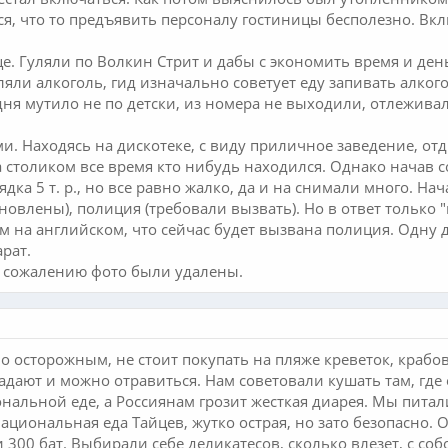
ься, что то предъявить персоналу гостиницы бесполезно. Вк
ице. Гуляли по Волкин Стрит и дабы с экономить время и де
ляли алкоголь, гид изначально советует еду запивать алког
ня мутило не по детски, из номера не выходили, отлеживал
ми. Находясь на дискотеке, с виду приличное заведение, от
 столиком все время кто нибудь находился. Однако начав 
дка 5 т. р., но все равно жалко, да и на снимали много. Н
ановлены), полиция (требовали вызвать). Но в ответ только
 на английском, что сейчас будет вызвана полиция. Одну 
рат.
К сожалению фото были удалены.
о осторожным, не стоит покупать на пляже креветок, краб
дают и можно отравиться. Нам советовали кушать там, где 
альной еде, а Россиянам грозит жесткая диарея. Мы питал
национальная еда Тайцев, жутко острая, но зато безопасно.
 300 бат. Выбирали себе деликатесов, сколько влезет, с соб