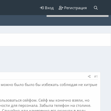
Для любых предложений по
Вход
Регистрация
сайту: elaizik@cp9.ru
#1
 можно было было бы избежать соблюдая не хитрые
ользоваться сейфом. Сейф мы конечно взяли, но
ности для персонала. Забыла телефон на столике.
м. Случайно или намеренно его окунули в воду