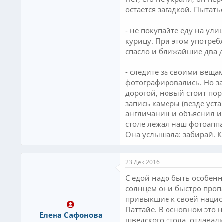
остается загадкой. Пытат
- не покупайте еду на ул
курицу. При этом употреб
спасло и ближайшие два д
- следите за своими веща
фотографировались. Но за
дорогой, новый стоит поря
запись камеры (везде уст
англичанин и объяснил им
столе лежал наш фотоаппа
Она услышала: забирай. 
23 Дек 2016
С едой надо быть особенн
солнцем они быстро пропа
привыкшие к своей национ
Паттайе. В основном это 
Елена Сафонова
шведского стола, отдавали