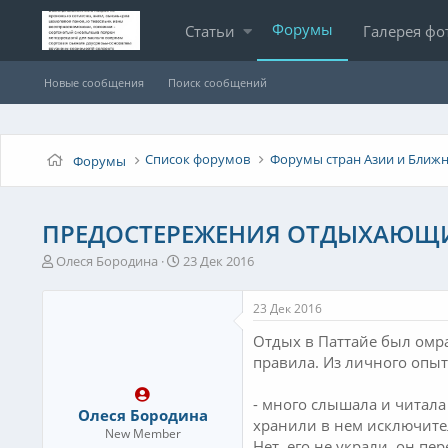
Форумы
Статьи
Галерея фо
Новые сообщения
Поиск сообщений
Список форумов
Форумы стран Азии и Ближн
Форумы
ПРЕДОСТЕРЕЖЕНИЯ ОТДЫХАЮЩИ
А
Д
Олеся Бородина
23 Дек 2016
в
а
т
т
23 Дек 2016
о
а
р
н
Отдых в Паттайе был омр
т
а
правила. Из личного опыт
е
ч
м
а
- много слышала и читала
ы
л
Олеся Бородина
а
хранили в нем исключител
New Member
Нет, его не украли, он п