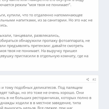
лючается режим "моя твоя не понимает".
ньги, купили, что то отдаленно напоминающее
ольными напитками, из за санитарии. Но это нас не
ись.
дыхали, танцевали, развлекались,
собираться обнаружили пропажу фотоаппарата, не
ачали предъявлять претензии: давайте смотреть
 "моя твоя не понимает. На выручку пришел
девушку пригласили в отдельную комнату, где на
#2
ов и тому подобных деликатесов. Под палящим
едят тайцы, но это тоже не очень хорошо. Они
ись в не больших ресторанчиках, которых полно в
 Однажды ходили в в местное заведение, типа
ой выносить нельзя. Все свежее, при нас