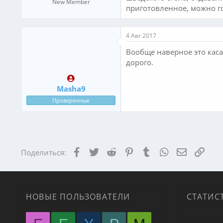
New Member
приготовленное, можно г
4 Авг 2017
Вообще наверное это каса
дорого.
Masha9
Проверенные
Facebook
Twitter
Reddit
Pinterest
Tumblr
WhatsApp
Электрон
Ссыл
Поделиться:
НОВЫЕ ПОЛЬЗОВАТЕЛИ
СТАТИС