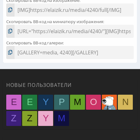
Скопировать BB-код на изображение
Скопировать BB-код на миниатюру изображения
Скопировать BB-код галереи
НОВЫЕ ПОЛЬЗОВАТЕЛИ
E
E
Y
P
M
O
N
Z
Z
Y
М