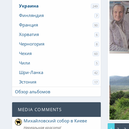
Украина
249
Финляндия
7
Франция
90
Хорватия
6
Черногория
8
Чехия
60
3329-img 
Нила
Чили
5
0
0
Шри-Ланка
42
Эстония
17
Обзор альбомов
MEDIA COMMENTS
Михайловский собор в Киеве
Закарпат
Нереальная красота!
Нила