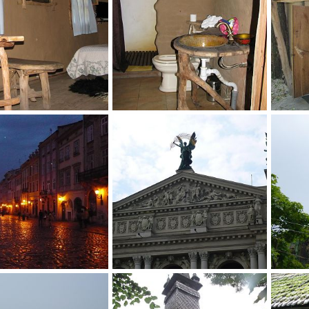
ая обл. "Сова"
ХАрьковская обл. "Сова"
ХАрьков
1 Окт 2015
Нила
1 Окт 2015
Нила
0
0
0
Львов
Львов
a
1 Июн 2015
Admin Ya
1 Июн 2015
Admin
0
0
0