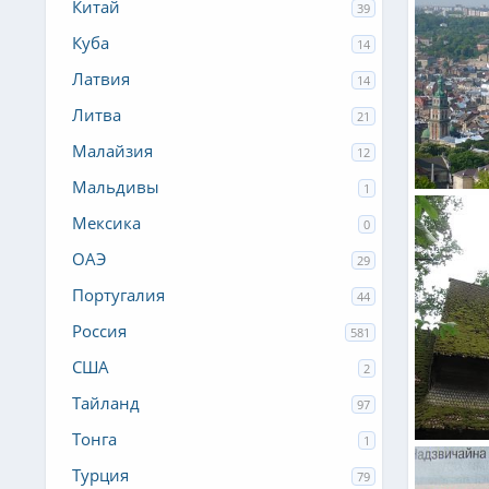
Китай
39
Куба
14
Латвия
14
Литва
21
Малайзия
12
Мальдивы
1
Львов
Admin Y
Мексика
0
0
0
ОАЭ
29
Португалия
44
Россия
581
США
2
Тайланд
97
Тонга
1
Закарпат
Нила
Турция
79
0
0