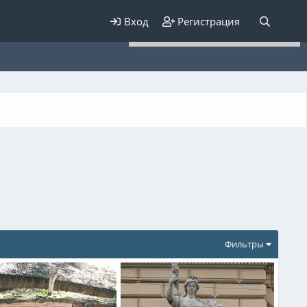
Для любых предложений по
Вход
Регистрация
сайту: elaizik@cp9.ru
Фильтры