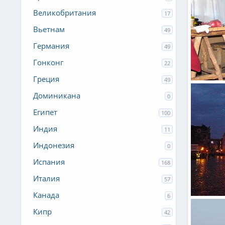
Великобритания
17
Вьетнам
49
Германия
49
Гонконг
22
Греция
49
ХАрьковск
Нила
Доминикана
0
0
0
Египет
100
Индия
11
Индонезия
0
Испания
168
Италия
57
Канада
6
Львов
Admin Y
Кипр
42
0
0