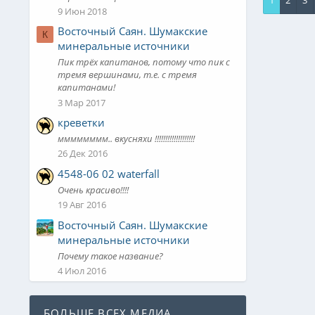
1
2
3
0
0
9 Июн 2018
Восточный Саян. Шумакские
К
минеральные источники
Пик трёх капитанов, потому что пик с
тремя вершинами, т.е. с тремя
капитанами!
3 Мар 2017
креветки
мммммммм.. вкусняхи !!!!!!!!!!!!!!!!!!!
26 Дек 2016
4548-06 02 waterfall
Очень красиво!!!!
19 Авг 2016
Восточный Саян. Шумакские
минеральные источники
Почему такое название?
4 Июл 2016
БОЛЬШЕ ВСЕХ МЕДИА