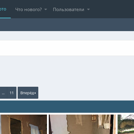
ото
Что нового?
Пользователи
...
11
Вперёд