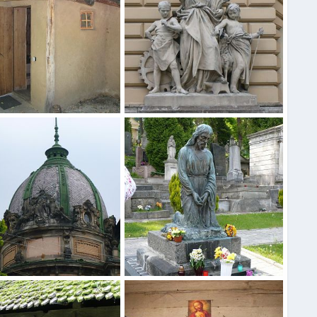
ская обл. "Сова"
Львов
1 Окт 2015
Admin Ya
1 Июн 2015
0
0
0
Львов
 Ya
1 Июн 2015
Admin Ya
1 Июн 2015
0
0
0