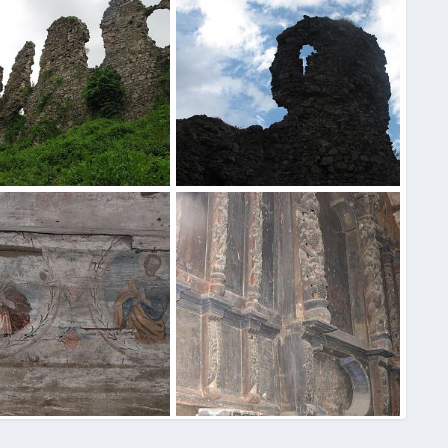
атье
Закарпатье
30 Май 2015
Нила
30 Май 2015
0
0
0
атье
Закарпатье
30 Май 2015
Нила
30 Май 2015