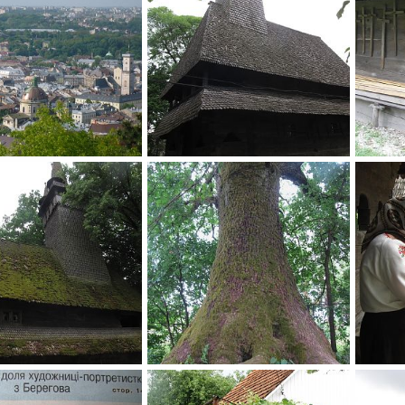
Закарпатье
Закарп
a
1 Июн 2015
Нила
30 Май 2015
Нила
0
0
0
ье
Закарпатье
3329-im
30 Май 2015
Нила
30 Май 2015
Нила
0
0
0