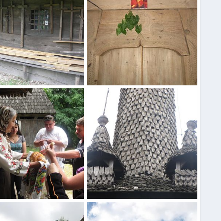
атье
Закарпатье
30 Май 2015
Нила
30 Май 2015
0
0
0
g 9216 40
Деревянная крыша
30 Май 2015
Нила
30 Май 2015
0
0
0