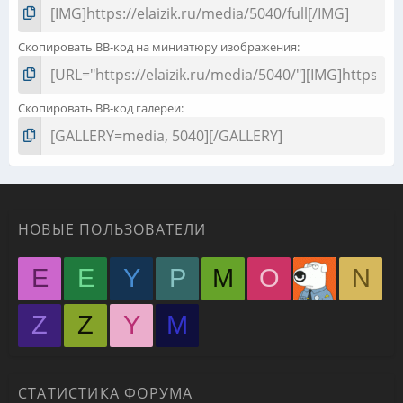
Скопировать BB-код на миниатюру изображения
Скопировать BB-код галереи
НОВЫЕ ПОЛЬЗОВАТЕЛИ
E
E
Y
P
M
O
N
Z
Z
Y
М
СТАТИСТИКА ФОРУМА