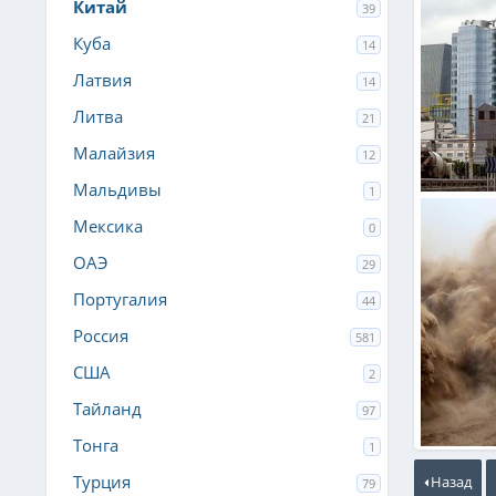
Китай
39
Куба
14
Латвия
14
Литва
21
Малайзия
12
Мальдивы
1
Дядя Юр
Мексика
0
0
0
ОАЭ
29
Португалия
44
Россия
581
США
2
Тайланд
97
Тонга
1
Водохран
gariksher
Турция
Назад
79
0
0