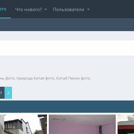
ото
Что нового?
Пользователи
нь фото, природа Китая фото, Китай Пекин фото.
1
2