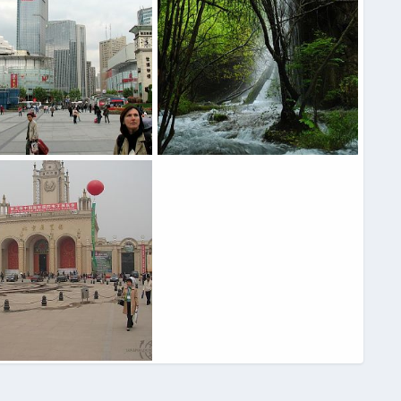
Один день из большого путешествия по Китаю
Цзючжайгоу
Юра
21 Сен 2015
chinapanda
1 Май 2014
0
0
0
her
27 Авг 2013
0