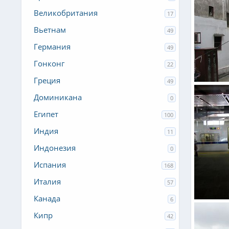
Великобритания
17
Вьетнам
49
Германия
49
Гонконг
22
Греция
49
Дядя Юр
Доминикана
0
0
0
Египет
100
Индия
11
Индонезия
0
Испания
168
Италия
57
Канада
6
Дядя Юр
Кипр
42
0
0