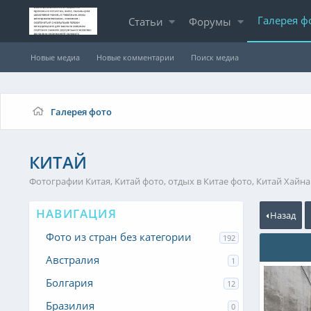
Галерея ф
Статьи
Форумы
Новые медиа
Новые комментарии
Поиск медиа
Галерея фото
КИТАЙ
Фотографии Китая, Китай фото, отдых в Китае фото, Китай Хайна
НАВИГАЦИЯ
Назад
Фото из стран без категории
192
Австралия
1
Болгария
12
Бразилия
0