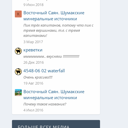
9 Июн 2018
Восточный Саян. Шумакские
К
минеральные источники
Пик трёх капитанов, потому что пик с
тремя вершинами, т.е. с тремя
капитанами!
3 Мар 2017
креветки
мммммммм.. вкусняхи !!!!!!!!!!!!!!!!!!!
26 Дек 2016
4548-06 02 waterfall
Очень красиво!!!!
19 Авг 2016
Восточный Саян. Шумакские
минеральные источники
Почему такое название?
4 Июл 2016
БОЛЬШЕ ВСЕХ МЕДИА