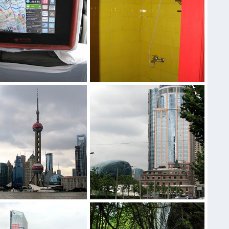
Один день из большого путешествия по Китаю
Один день из большого путешествия по Китаю
Юра
22 Сен 2015
Дядя Юра
22 Сен 2015
0
0
0
Один день из большого путешествия по Китаю
Один день из большого путешествия по Китаю
Юра
21 Сен 2015
Дядя Юра
21 Сен 2015
0
0
0