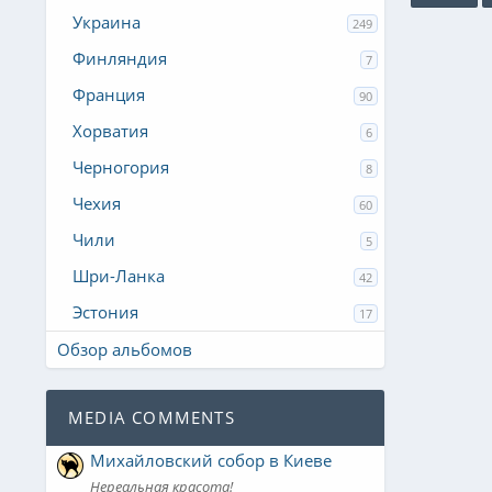
Украина
249
Финляндия
7
Франция
90
Хорватия
6
Черногория
8
Чехия
60
Чили
5
Шри-Ланка
42
Эстония
17
Обзор альбомов
MEDIA COMMENTS
Михайловский собор в Киеве
Нереальная красота!