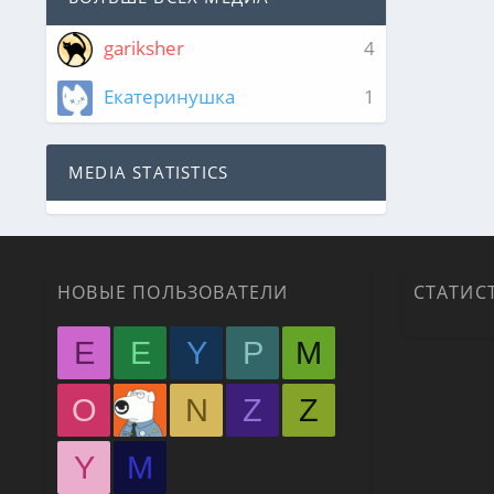
gariksher
4
Екатеринушка
1
MEDIA STATISTICS
НОВЫЕ ПОЛЬЗОВАТЕЛИ
СТАТИС
E
E
Y
P
M
O
N
Z
Z
Y
М