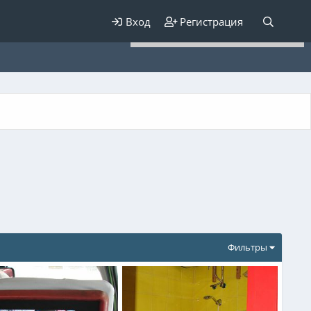
Для любых предложений по
Вход
Регистрация
сайту: elaizik@cp9.ru
Фильтры