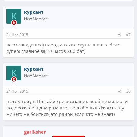
курсант
К
New Member
24 Ноя 2015
#7
всем савади кха) народ а какие сауны в паттае! это
супер! главное за 10 часов 200 бат)
курсант
К
New Member
24 Ноя 2015
#8
в этом году в Паттайе кризис,наших вообще мизир. и
подорожало в два раза все. но любовь к Джомтьену
ничего не боиться( это район если кто не знает)
gariksher