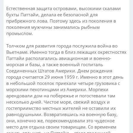
Естественная защита островами, высокими скалами
бухты Паттайи, делала ее безопасной для
прибрежного лова. Поэтому здесь из поколения в
поколения мужчины занимались рыбным
промыслом.
Толчком для развития города послужила война во
Вьетнаме. Именно тогда в близ лежащих окрестностях
Паттайи располагались авиационная и военно-
морская и базы, а также военный госпиталь
Соединенных Штатов Америки. Днем рождения
города считается 29 июня 1959 г. Именно в этот день
в небольшой поселок приехали четыре грузовика с
морскими пехотинцами из Америки. Морпехи
арендовали дом на побережье и погостевали там
несколько дней. Чистое море, свежий воздух и
гостеприимство местных жителей не оставили их
равнодушными. Возвратившись на военную базу,
они, конечно же, порекомендовали это чудесное
место для отдыха своим товарищам. Со временем
ездить отдыхать на Паттайю – стало традицией