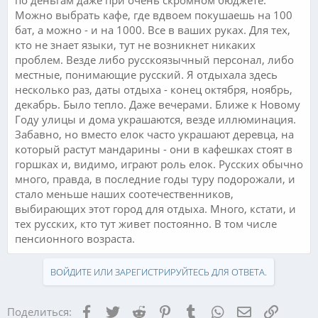
по деньгам даже при очень скромном бюджете.
Можно выбрать кафе, где вдвоем покушаешь на 100
бат, а можно - и на 1000. Все в ваших руках. Для тех,
кто не знает языки, тут не возникнет никаких
проблем. Везде либо русскоязычный персонал, либо
местные, понимающие русский. Я отдыхала здесь
несколько раз, даты отдыха - конец октября, ноябрь,
декабрь. Было тепло. Даже вечерами. Ближе к Новому
Году улицы и дома украшаются, везде иллюминация.
Забавно, но вместо елок часто украшают деревца, на
который растут мандарины - они в кафешках стоят в
горшках и, видимо, играют роль елок. Русских обычно
много, правда, в последние годы туру подорожали, и
стало меньше наших соотечественников,
выбирающих этот город для отдыха. Много, кстати, и
тех русских, кто тут живет постоянно. В том числе
пенсионного возраста.
ВОЙДИТЕ ИЛИ ЗАРЕГИСТРИРУЙТЕСЬ ДЛЯ ОТВЕТА.
Facebook
Twitter
Reddit
Pinterest
Tumblr
WhatsApp
Электронная
Ссылка
Поделиться: