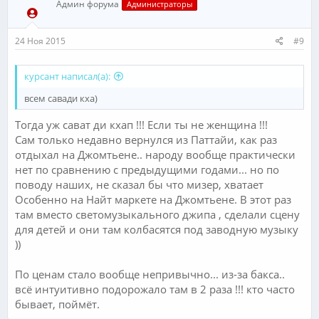
Админ форума
Администраторы
24 Ноя 2015
#9
курсант написал(а):
всем савади кха)
Тогда уж сават ди кхап !!! Если ты не женщина !!!
Сам только недавно вернулся из Паттайи, как раз
отдыхал на Джомтьене.. народу вообще практически
нет по сравнению с предыдущими годами... но по
поводу наших, не сказал бы что мизер, хватает
Особенно на Найт маркете на Джомтьене. В этот раз
там вместо светомузыкального джипа , сделали сцену
для детей и они там колбасятся под заводную музыку
))
По ценам стало вообще непривычно... из-за бакса..
всё интуитивно подорожало там в 2 раза !!! кто часто
бывает, поймёт.