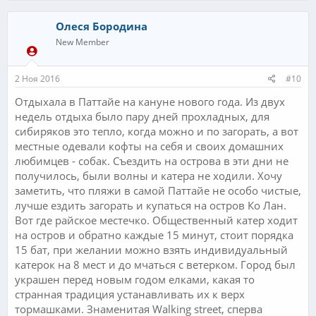
Олеся Бородина
New Member
2 Ноя 2016
#10
Отдыхала в Паттайе на кануне нового года. Из двух
недель отдыха было пару дней прохладных, для
сибиряков это тепло, когда можно и по загорать, а вот
местные одевали кофты на себя и своих домашних
любимцев - собак. Съездить на острова в эти дни не
получилось, были волны и катера не ходили. Хочу
заметить, что пляжи в самой Паттайе не особо чистые,
лучше ездить загорать и купаться на остров Ко Лан.
Вот где райское местечко. Общественный катер ходит
на остров и обратно каждые 15 минут, стоит порядка
15 бат, при желании можно взять индивидуальный
катерок на 8 мест и до мчаться с ветерком. Город был
украшен перед новым годом елками, какая то
странная традиция устанавливать их к верх
тормашками. Знаменитая Walking street, сперва