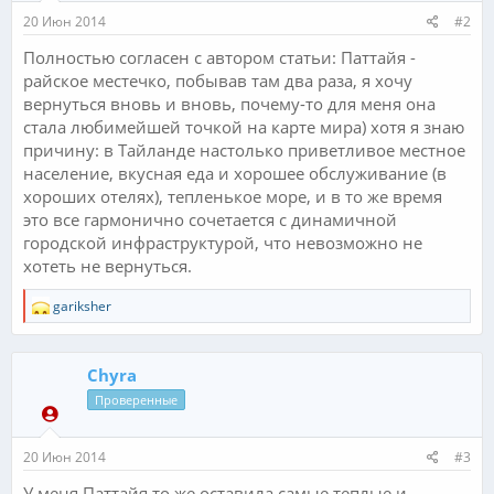
20 Июн 2014
#2
Полностью согласен с автором статьи: Паттайя -
райское местечко, побывав там два раза, я хочу
вернуться вновь и вновь, почему-то для меня она
стала любимейшей точкой на карте мира) хотя я знаю
причину: в Тайланде настолько приветливое местное
население, вкусная еда и хорошее обслуживание (в
хороших отелях), тепленькое море, и в то же время
это все гармонично сочетается с динамичной
городской инфраструктурой, что невозможно не
хотеть не вернуться.
Р
gariksher
е
а
к
Chyra
ц
и
Проверенные
и
:
20 Июн 2014
#3
У меня Паттайя то же оставила самые теплые и