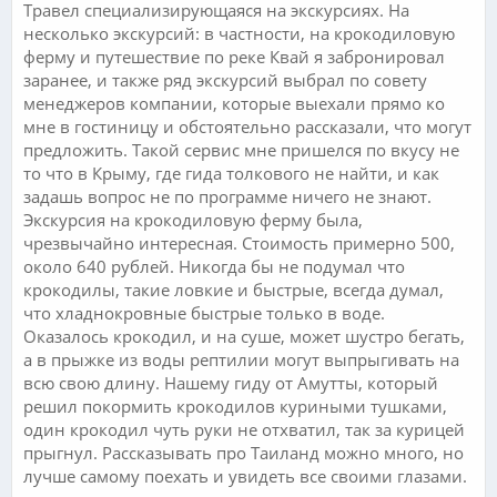
Травел специализирующаяся на экскурсиях. На
несколько экскурсий: в частности, на крокодиловую
ферму и путешествие по реке Квай я забронировал
заранее, и также ряд экскурсий выбрал по совету
менеджеров компании, которые выехали прямо ко
мне в гостиницу и обстоятельно рассказали, что могут
предложить. Такой сервис мне пришелся по вкусу не
то что в Крыму, где гида толкового не найти, и как
задашь вопрос не по программе ничего не знают.
Экскурсия на крокодиловую ферму была,
чрезвычайно интересная. Стоимость примерно 500,
около 640 рублей. Никогда бы не подумал что
крокодилы, такие ловкие и быстрые, всегда думал,
что хладнокровные быстрые только в воде.
Оказалось крокодил, и на суше, может шустро бегать,
а в прыжке из воды рептилии могут выпрыгивать на
всю свою длину. Нашему гиду от Амутты, который
решил покормить крокодилов куриными тушками,
один крокодил чуть руки не отхватил, так за курицей
прыгнул. Рассказывать про Таиланд можно много, но
лучше самому поехать и увидеть все своими глазами.