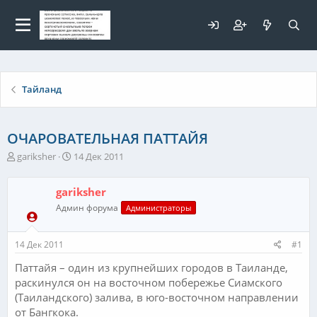
Для любых предложений по
сайту: elaizik@cp9.ru
Тайланд
ОЧАРОВАТЕЛЬНАЯ ПАТТАЙЯ
А
Д
gariksher
14 Дек 2011
в
а
т
т
gariksher
о
а
р
н
Админ форума
Администраторы
т
а
е
ч
14 Дек 2011
#1
м
а
ы
л
Паттайя – один из крупнейших городов в Таиланде,
а
раскинулся он на восточном побережье Сиамского
(Таиландского) залива, в юго-восточном направлении
от Бангкока.