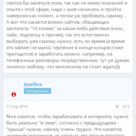
смогла бы заняться этим, так как не имею познаний и
опыта с этой сфере, надо с азов начинать и пройти
наверное как клиент, а потом уж пробовать самому...
А вот что касается всяких сайтов, обещающих
заплатить "10 копеек" за какое-либо действие (клик,
лайк, подписку и прочее), так это естественно
выбирать уже самому нужно, есть ли время (а время
это займет не мало), терпение в конце-концов (тоже
пригодится) и заработать можно, например, на
телефонные разговоры посредственные, тут уж думаю
понятно любому, что миллионов не стоит ждать)))
Jozefina
Проверенные
15 Апр 2014
#13
Мне кажется, чтобы зарабатывать в интернете, нужно
быть реально ''в теме'', согласно с предыдущими -
''крыша'' нужна, самому очень трудно. Что касается,
интернет-магазинов, то открыть его проще простого,