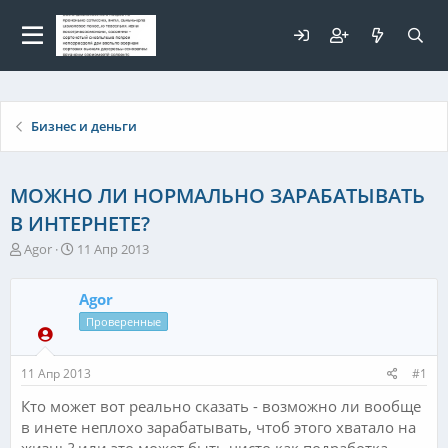
Для любых предложений по
сайту: elaizik@cp9.ru
Бизнес и деньги
МОЖНО ЛИ НОРМАЛЬНО ЗАРАБАТЫВАТЬ
В ИНТЕРНЕТЕ?
А
Д
Agor
11 Апр 2013
в
а
т
т
Agor
о
а
р
н
Проверенные
т
а
е
ч
11 Апр 2013
#1
м
а
ы
л
Кто может вот реально сказать - возможно ли вообще
а
в инете неплохо зарабатывать, чтоб этого хватало на
жизнь? или это может быть чисто как подработка