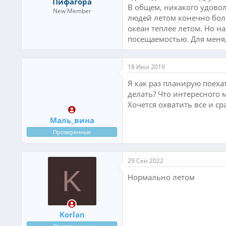
Пифагора
В общем, никакого удовол
New Member
людей летом конечно боль
океан теплее летом. Но н
посещаемостью. Для меня,
18 Июл 2019
Я как раз планирую поеха
делать? Что интересного 
Хочется охватить все и ср
Маль_вина
Проверенные
29 Сен 2022
K
Нормально летом
Korlan