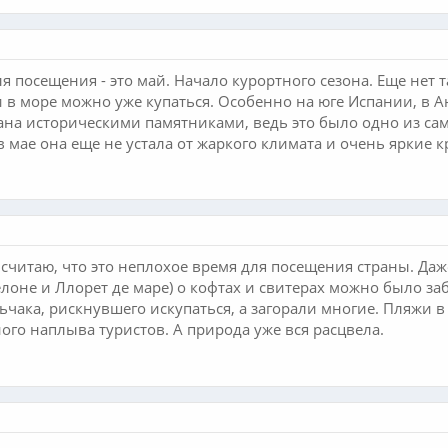
 посещения - это май. Начало курортного сезона. Еще нет т
и в море можно уже купаться. Особенно на юге Испании, в А
на историческими памятниками, ведь это было одно из сам
в мае она еще не устала от жаркого климата и очень яркие 
 считаю, что это неплохое время для посещения страны. Даж
елоне и Ллорет де маре) о кофтах и свитерах можно было за
ьчака, рискнувшего искупаться, а загорали многие. Пляжи в 
ного наплыва туристов. А природа уже вся расцвела.