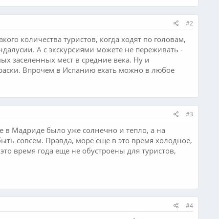
#2
акого количества туристов, когда ходят по головам,
ндалусии. А с экскурсиями можете не переживать -
ых заселенных мест в средние века. Ну и
краски. Впрочем в Испанию ехать можно в любое
#3
е в Мадриде было уже солнечно и тепло, а на
быть совсем. Правда, море еще в это время холодное,
это время года еще не обустроены для туристов,
#4