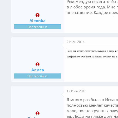
Рекомендую посетить Испа
в любое время года. Мне 
впечатление. Каждое врем
Aleonka
Проверенные
9 Июн 2014
Если вы хотите совместить купание в море и
комфортное, туристов не много, потому что 
Алиса
Проверенные
12 Июн 2016
Я много раз была в Испан
полностью меняет качеств
мало, полно крупных ракуш
ад. Люди на пляже друг на