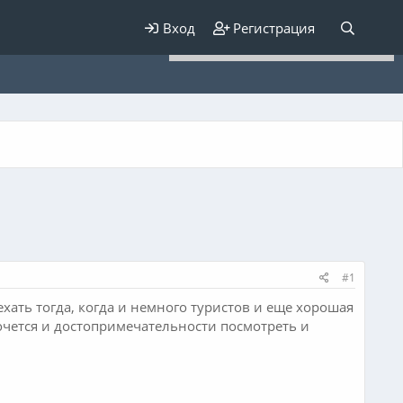
Для любых предложений по
Вход
Регистрация
сайту: elaizik@cp9.ru
#1
ехать тогда, когда и немного туристов и еще хорошая
хочется и достопримечательности посмотреть и