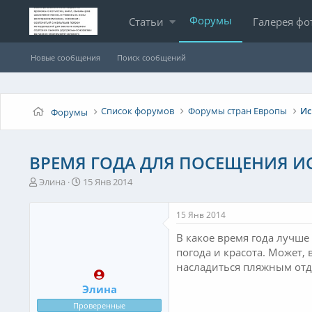
Форумы
Статьи
Галерея фо
Новые сообщения
Поиск сообщений
Список форумов
Форумы стран Европы
Ис
Форумы
ВРЕМЯ ГОДА ДЛЯ ПОСЕЩЕНИЯ И
А
Д
Элина
15 Янв 2014
в
а
т
т
15 Янв 2014
о
а
р
н
В какое время года лучше
т
а
погода и красота. Может,
е
ч
насладиться пляжным отд
м
а
ы
л
Элина
а
Проверенные