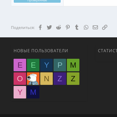
Проверенные
Facebook
Twitter
Reddit
Pinterest
Tumblr
WhatsApp
Электрон
Ссыл
Поделиться:
НОВЫЕ ПОЛЬЗОВАТЕЛИ
СТАТИС
E
E
Y
P
M
O
N
Z
Z
Y
М