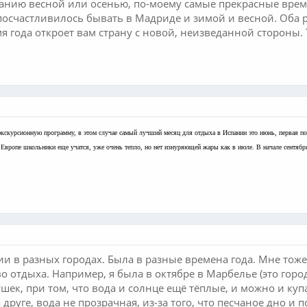
нию весной или осенью, по-моему самые прекрасные времен
посчастливилось бывать в Мадриде и зимой и весной. Оба р
я года откроет вам страну с новой, неизведанной стороны.
 экскурсионную программу, в этом случае самый лучший месяц для отдыха в Испании это июнь, первая по
в Европе школьники еще учатся, уже очень тепло, но нет изнуряющей жары как в июле. В начале сентя
ии в разных городах. Была в разные времена года. Мне тоже 
о отдыха. Например, я была в октябре в Марбелье (это горо
ек, при том, что вода и солнце ещё тёплые, и можно и купат
 друге, вода не прозрачная, из-за того, что песчаное дно и