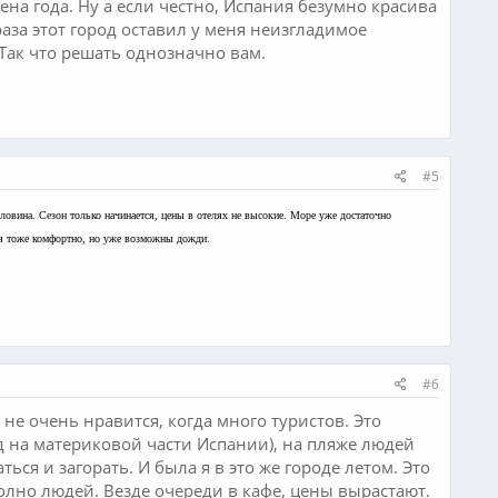
а года. Ну а если честно, Испания безумно красива
аза этот город оставил у меня неизгладимое
 Так что решать однозначно вам.
#5
ловина. Сезон только начинается, цены в отелях не высокие. Море уже достаточно
бря тоже комфортно, но уже возможны дожди.
#6
не очень нравится, когда много туристов. Это
д на материковой части Испании), на пляже людей
ься и загорать. И была я в это же городе летом. Это
 полно людей. Везде очереди в кафе, цены вырастают.