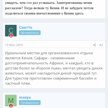
увидеть, чем сто раз услышать.
Заинтригованны
моим
рассказом? Тогда
велкам
ту Кения. И не забудьте потом
поделиться своими впечатлениями о Кении здесь.
Свет1к
С
Проверенные
10 Июл 2019
#2
Идеальным местом для организованного отдыха
является Кения. Сафари - незаменимая
достопримечательность Африки, и каждый, кто в
детстве болел за «Короля льва», мечтал увидеть диких
животных, может насладиться дикой природой тут.
Для туристов приготовлен современный бассейн и
частный пляж.
masya
M
Проверенные