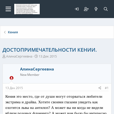
Для любых предложений по
сайту: elaizik@cp9.ru
Кения
ДОСТОПРИМЕЧАТЕЛЬНОСТИ КЕНИИ.
А
Д
АлинаСергеевна
13 Дек 2015
в
а
т
т
АлинаСергеевна
о
а
р
н
New Member
т
а
е
ч
13 Дек 2015
#1
м
а
ы
л
Кения это место, где от души могут оторваться любители
а
экстрима
и драйва. Хотите своими глазами увидеть как
охотятся львы на антилоп? А может вы ни когда не видели
вблизи розовых фламинго? А может вам было бы интересно