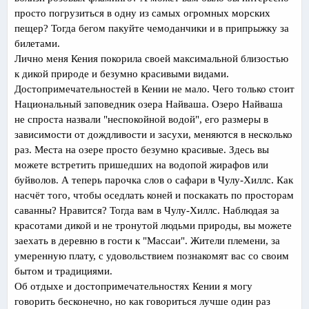
просто погрузиться в одну из самых огромных морских
пещер? Тогда бегом пакуйте чемоданчики и в припрыжку за
билетами.
Лично меня Кения покорила своей максимальной близостью
к дикой природе и безумно красивыми видами.
Достопримечательностей в Кении не мало. Чего только стоит
Национальный заповедник озера
Найваша
. Озеро
Найваша
не спроста назвали "неспокойной водой", его размеры в
зависимости от дождливости и засухи, меняются в несколько
раз. Места на озере просто безумно красивые. Здесь вы
можете встретить пришедших на водопой жирафов или
буйволов. А теперь парочка слов о сафари в Чулу-Хиллс. Как
насчёт
того, чтобы оседлать коней и поскакать по просторам
саванны? Нравится? Тогда вам в Чулу-Хиллс. Наблюдая за
красотами дикой и не тронутой людьми природы, вы можете
заехать в деревню в гости к "
Массаи
". Жители племени, за
умеренную плату, с удовольствием познакомят вас со своим
бытом и традициями.
Об отдыхе и достопримечательностях Кении я могу
говорить бесконечно, но как говориться лучше один раз