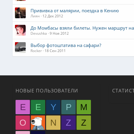
Прививка от малярии, поездка в Кению
Лиян
12 Дек 2012
До Момбасы взяли билеты. Нужен маршрут на
Devushka
9 Ноя 2012
Выбор фотоштатива на сафари?
Rocker
18 Сен 2011
НОВЫЕ ПОЛЬЗОВАТЕЛИ
СТАТИС
E
E
Y
P
M
O
N
Z
Z