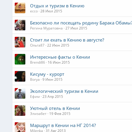
Отдых и туризм в Кению
ecco
28 Июл 2015
Безопасно ли посещать родину Барака Обамы
Регина Муратовна
27 Июл 2015
Стоит ли ехать в Кению в августе?
Ольга87
22 Июн 2015
Интересные факты о Кении
Brendi86
16 Июн 2015
Кисуму - курорт
Borya
9 Июн 2015
Экологический туризм в Кении
Ефим
23 Апр 2015
Уютный отель в Кении
Элизабет
19 Фев 2015
Маршрут в Кении на НГ 2014?
Milenka
31 Авг 2013