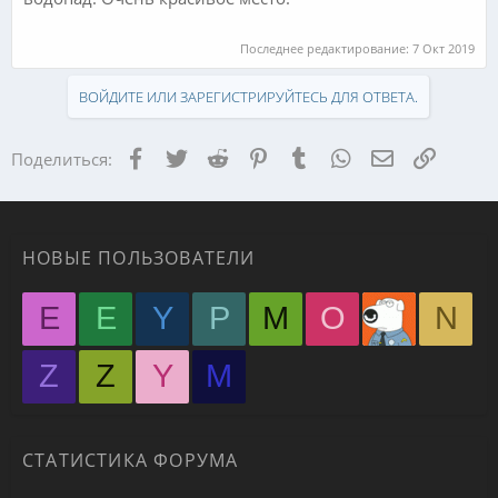
Последнее редактирование:
7 Окт 2019
ВОЙДИТЕ ИЛИ ЗАРЕГИСТРИРУЙТЕСЬ ДЛЯ ОТВЕТА.
Facebook
Twitter
Reddit
Pinterest
Tumblr
WhatsApp
Электронная
Ссылка
Поделиться:
НОВЫЕ ПОЛЬЗОВАТЕЛИ
E
E
Y
P
M
O
N
Z
Z
Y
М
СТАТИСТИКА ФОРУМА