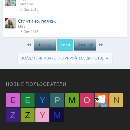
Tomtitiwe
5 Окт 2015
Стинтино, пляжи.
Elisa
5 Окт 2015
First
Last
Назад
2 из 4
Вперёд
ВОЙДИТЕ ИЛИ ЗАРЕГИСТРИРУЙТЕСЬ ДЛЯ ОТВЕТА.
НОВЫЕ ПОЛЬЗОВАТЕЛИ
E
E
Y
P
M
O
N
Z
Z
Y
М